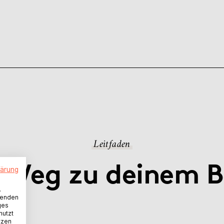
Leitfaden
 Weg zu deinem 
lärung
.
wenden
ges
nutzt
tzen