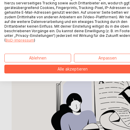
hierzu serverseitiges Tracking sowie auch Drittanbieter ein, wodurch ggf.
geräteübergreifend Cookies, Fingerprints, Tracking-Pixel, IP-Adressen 
gehashte E-Mail-Adressen genutzt werden. Auf unserer Seite betten wir
Überblick und Einstie
zudem Drittinhalte von anderen Anbietern ein (Video-Plattformen). Wir h
auf die weitere Datenverarbeitung und ein etwaiges Tracking durch den
Drittanbieter keinen Einfluss. Mit deiner Einstellung willigst du in die oben
beschriebenen Vorgänge ein. Du kannst deine Einwilligung (z. B. im Foote
BoD bei Instagram
unter „Privacy-Einstellungen“) jederzeit mit Wirkung für die Zukunft wider
(
BoD-Impressum
)
BoD Newsletteranmeldung
Ablehnen
Anpassen
BoD bei TikTok
Alle akzeptieren
BoD bei YouTube