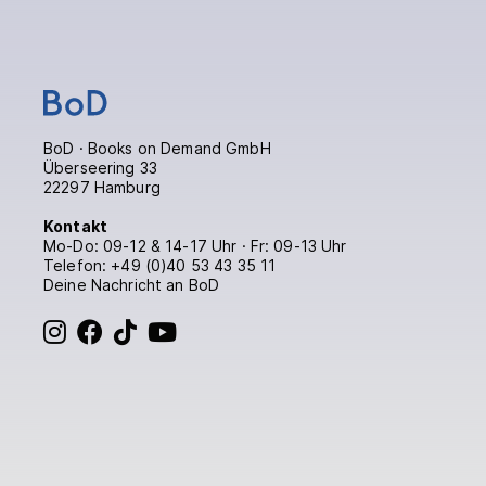
BoD · Books on Demand GmbH
Überseering 33
22297 Hamburg
Kontakt
Mo-Do: 09-12 & 14-17 Uhr · Fr: 09-13 Uhr
Telefon:
+49 (0)40 53 43 35 11
Deine Nachricht an BoD
BoD bei Instagram
BoD bei Facebook
BoD bei TikTok
BoD bei YouTube