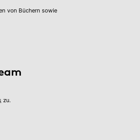
hen von Büchern sowie
Team
s
zu.