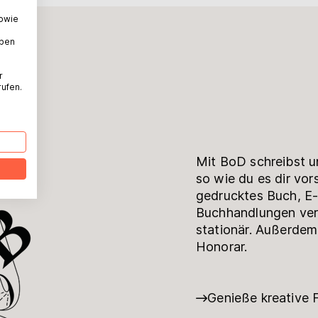
sowie
g
aben
r
rufen.
Mit BoD schreibst u
so wie du es dir vors
gedrucktes Buch, E-
Buchhandlungen verf
stationär. Außerdem
Honorar.
Genieße kreative F