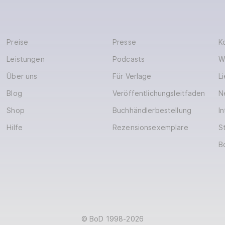
Preise
Presse
K
Leistungen
Podcasts
W
Über uns
Für Verlage
L
Blog
Veröffentlichungsleitfaden
N
Shop
Buchhändlerbestellung
In
Hilfe
Rezensionsexemplare
S
B
© BoD 1998-2026