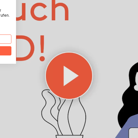
r
rufen.