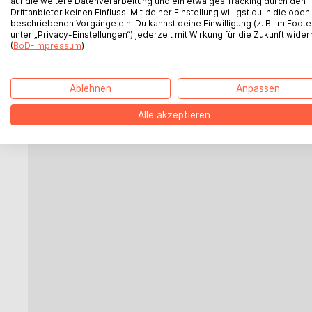
auf die weitere Datenverarbeitung und ein etwaiges Tracking durch den
Drittanbieter keinen Einfluss. Mit deiner Einstellung willigst du in die oben
beschriebenen Vorgänge ein. Du kannst deine Einwilligung (z. B. im Foote
BoD bei Instagram
unter „Privacy-Einstellungen“) jederzeit mit Wirkung für die Zukunft wider
(
BoD-Impressum
)
BoD Newsletteranmeldung
Ablehnen
Anpassen
BoD bei TikTok
Alle akzeptieren
BoD bei YouTube