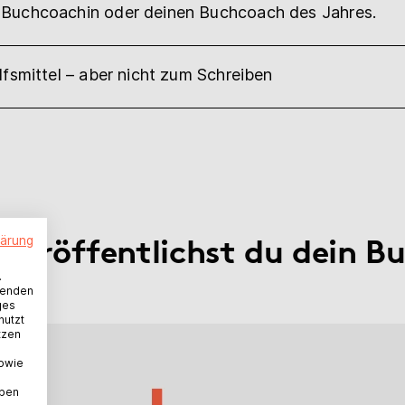
e Buchcoachin oder deinen Buchcoach des Jahres.
lfsmittel – aber nicht zum Schreiben
 veröffentlichst du dein B
lärung
.
wenden
ges
nutzt
tzen
sowie
aben