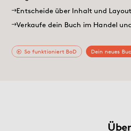
Hilfe
Entscheide über Inhalt und Layou
Verkaufe dein Buch im Handel und
myBoD
Neues Buchprojekt
So funktioniert BoD
Dein neues Buc
Über