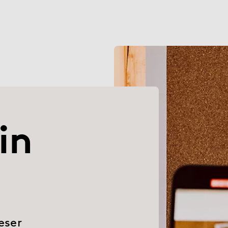
ein
eser