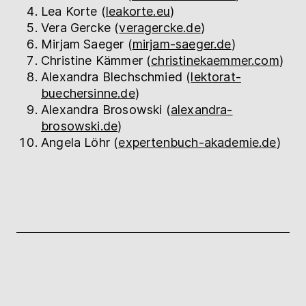
Lea Korte (
leakorte.eu
)
Vera Gercke (
veragercke.de
)
Mirjam Saeger (
mirjam-saeger.de
)
Christine Kämmer (
christinekaemmer.com
)
Alexandra Blechschmied (
lektorat-
buechersinne.de
)
Alexandra Brosowski (
alexandra-
brosowski.de
)
Angela Löhr (
expertenbuch-akademie.de
)