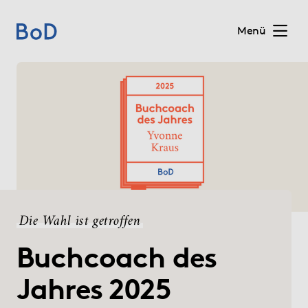
Menü
Home
Preise
Leistungen
Über uns
Die Wahl ist getroffen
Blog
Buchcoach des
Shop
Jahres 2025