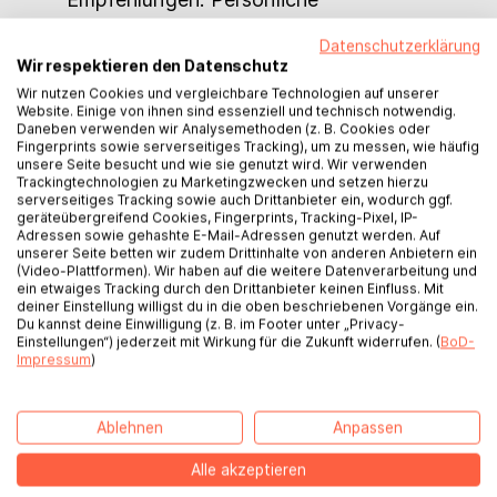
Rückmeldungen sind oft zuverlässig.
Datenschutzerklärung
3. Klare Ziele:
Definiere deine Ziele.
Wir respektieren den Datenschutz
Brauchst du Hilfe beim Schreiben,
Wir nutzen Cookies und vergleichbare Technologien auf unserer
Website. Einige von ihnen sind essenziell und technisch notwendig.
Veröffentlichen oder Marketing? Eine
Daneben verwenden wir Analysemethoden (z. B. Cookies oder
Buchcoachin oder ein Buchcoach mit den
Fingerprints sowie serverseitiges Tracking), um zu messen, wie häufig
unsere Seite besucht und wie sie genutzt wird. Wir verwenden
richtigen Fähigkeiten ist wichtig.
Trackingtechnologien zu Marketingzwecken und setzen hierzu
serverseitiges Tracking sowie auch Drittanbieter ein, wodurch ggf.
4. Kosten:
Buchcoaching kann hochpreisig
geräteübergreifend Cookies, Fingerprints, Tracking-Pixel, IP-
Adressen sowie gehashte E-Mail-Adressen genutzt werden. Auf
sein. Vergleiche die Preise und achte
unserer Seite betten wir zudem Drittinhalte von anderen Anbietern ein
darauf, dass sie in dein Budget passen.
(Video-Plattformen). Wir haben auf die weitere Datenverarbeitung und
ein etwaiges Tracking durch den Drittanbieter keinen Einfluss. Mit
5. Chemie:
Die Beziehung zwischen dir
deiner Einstellung willigst du in die oben beschriebenen Vorgänge ein.
Du kannst deine Einwilligung (z. B. im Footer unter „Privacy-
und deiner Coachin oder einem Coach ist
Einstellungen“) jederzeit mit Wirkung für die Zukunft widerrufen. (
BoD-
entscheidend. Führe ein Gespräch oder ein
Impressum
)
Probecoaching durch, um zu sehen, ob die
Chemie stimmt.
Ablehnen
Anpassen
Alle akzeptieren