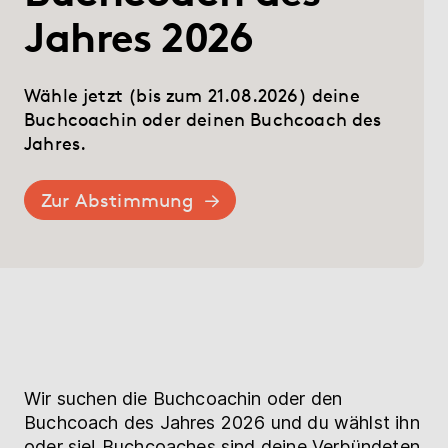
Hilfe
Jahres 2026
Wähle jetzt (bis zum 21.08.2026) deine
myBoD
Neues Buchprojekt
Buchcoachin oder deinen Buchcoach des
Jahres.
Zur Abstimmung
Wir suchen die Buchcoachin oder den
Buchcoach des Jahres 2026 und du wählst ihn
oder sie! Buchcoaches sind deine Verbündeten