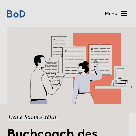
Menü
Home
Preise
Leistungen
Über uns
Blog
Deine Stimme zählt
Shop
Buchcoach des