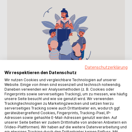
Datenschutzerklärung
Wir respektieren den Datenschutz
Phase 2
Wir nutzen Cookies und vergleichbare Technologien auf unserer
Website. Einige von ihnen sind essenziell und technisch notwendig.
Daneben verwenden wir Analysemethoden (z. B. Cookies oder
Die Wahl
Fingerprints sowie serverseitiges Tracking), um zu messen, wie häufig
unsere Seite besucht und wie sie genutzt wird. Wir verwenden
Trackingtechnologien zu Marketingzwecken und setzen hierzu
serverseitiges Tracking sowie auch Drittanbieter ein, wodurch ggf.
Vom 21.07. bis zum 21.08. können die
geräteübergreifend Cookies, Fingerprints, Tracking-Pixel, IP-
nominierten Coaches Stimmen für die Wahl
Adressen sowie gehashte E-Mail-Adressen genutzt werden. Auf
unserer Seite betten wir zudem Drittinhalte von anderen Anbietern ein
zum Buchcoach des Jahres sammeln.
(Video-Plattformen). Wir haben auf die weitere Datenverarbeitung und
ein etwaiges Tracking durch den Drittanbieter keinen Einfluss. Mit