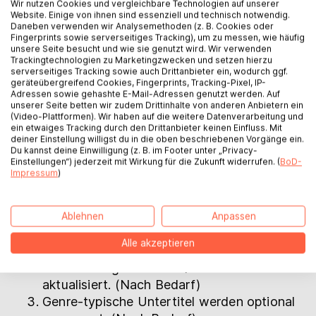
Schlagworte werden für Buchhandels-
Wir nutzen Cookies und vergleichbare Technologien auf unserer
Website. Einige von ihnen sind essenziell und technisch notwendig.
Suche, Shop-Kategorien, Social Media und
Daneben verwenden wir Analysemethoden (z. B. Cookies oder
Trends optimiert.
Fingerprints sowie serverseitiges Tracking), um zu messen, wie häufig
unsere Seite besucht und wie sie genutzt wird. Wir verwenden
Genre-typische Untertitel werden optional
Trackingtechnologien zu Marketingzwecken und setzen hierzu
hinzugefügt.
serverseitiges Tracking sowie auch Drittanbieter ein, wodurch ggf.
geräteübergreifend Cookies, Fingerprints, Tracking-Pixel, IP-
Verkaufsargumente für den Buchhandel
Adressen sowie gehashte E-Mail-Adressen genutzt werden. Auf
werden ergänzt.
unserer Seite betten wir zudem Drittinhalte von anderen Anbietern ein
(Video-Plattformen). Wir haben auf die weitere Datenverarbeitung und
ein etwaiges Tracking durch den Drittanbieter keinen Einfluss. Mit
deiner Einstellung willigst du in die oben beschriebenen Vorgänge ein.
Dynamische Anpassung (alle drei
Du kannst deine Einwilligung (z. B. im Footer unter „Privacy-
Einstellungen“) jederzeit mit Wirkung für die Zukunft widerrufen. (
BoD-
Monate)
Impressum
)
Schlagworte werden erneut optimiert und
durch saisonale, populäre,
Ablehnen
Anpassen
trendspezifische und genre-performante
Alle akzeptieren
ausgetauscht. (Bei jeder Aktualisierung)
thema Kategorien und Qualifier werden
aktualisiert. (Nach Bedarf)
Genre-typische Untertitel werden optional