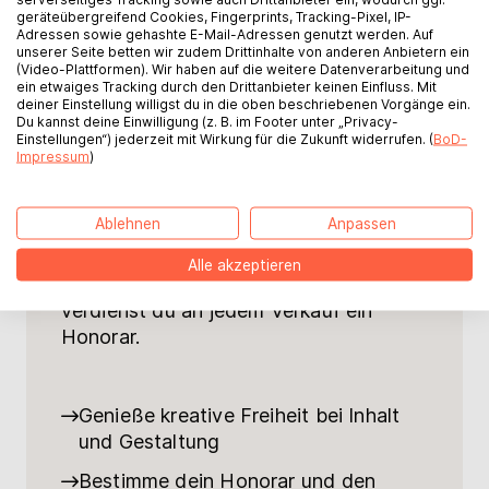
geräteübergreifend Cookies, Fingerprints, Tracking-Pixel, IP-
Adressen sowie gehashte E-Mail-Adressen genutzt werden. Auf
unserer Seite betten wir zudem Drittinhalte von anderen Anbietern ein
(Video-Plattformen). Wir haben auf die weitere Datenverarbeitung und
ein etwaiges Tracking durch den Drittanbieter keinen Einfluss. Mit
deiner Einstellung willigst du in die oben beschriebenen Vorgänge ein.
Du kannst deine Einwilligung (z. B. im Footer unter „Privacy-
Mit BoD schreibst und veröffentlichst
Einstellungen“) jederzeit mit Wirkung für die Zukunft widerrufen. (
BoD-
du dein Buch, genau so wie du es dir
Impressum
)
vorstellst. Wir machen deinen Titel als
gedrucktes Buch, E-Book oder
Ablehnen
Anpassen
Hörbuch in allen bekannten
Buchhandlungen verfügbar – sowohl
Alle akzeptieren
online als auch stationär. Außerdem
verdienst du an jedem Verkauf ein
Honorar.
Genieße kreative Freiheit bei Inhalt
und Gestaltung
Bestimme dein Honorar und den