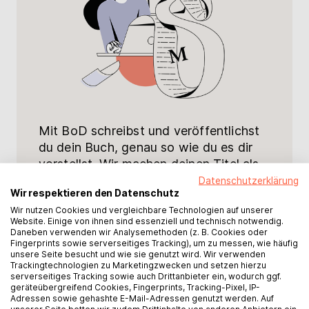
Mit BoD schreibst und veröffentlichst
du dein Buch, genau so wie du es dir
vorstellst. Wir machen deinen Titel als
gedrucktes Buch, E-Book oder
Datenschutzerklärung
Wir respektieren den Datenschutz
Hörbuch in allen bekannten
Wir nutzen Cookies und vergleichbare Technologien auf unserer
Buchhandlungen verfügbar – sowohl
Website. Einige von ihnen sind essenziell und technisch notwendig.
online als auch stationär. Außerdem
Daneben verwenden wir Analysemethoden (z. B. Cookies oder
Fingerprints sowie serverseitiges Tracking), um zu messen, wie häufig
verdienst du an jedem Verkauf ein
unsere Seite besucht und wie sie genutzt wird. Wir verwenden
Honorar.
Trackingtechnologien zu Marketingzwecken und setzen hierzu
serverseitiges Tracking sowie auch Drittanbieter ein, wodurch ggf.
geräteübergreifend Cookies, Fingerprints, Tracking-Pixel, IP-
Adressen sowie gehashte E-Mail-Adressen genutzt werden. Auf
unserer Seite betten wir zudem Drittinhalte von anderen Anbietern ein