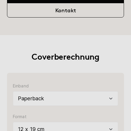
Hilfe
Kontakt
myBoD
Neues Buchprojekt
Coverberechnung
Einband
Format