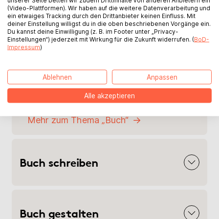
Genieße kreative Freiheit bei Inhalt
(Video-Plattformen). Wir haben auf die weitere Datenverarbeitung und
und Gestaltung
ein etwaiges Tracking durch den Drittanbieter keinen Einfluss. Mit
deiner Einstellung willigst du in die oben beschriebenen Vorgänge ein.
Bestimme dein Honorar und den
Du kannst deine Einwilligung (z. B. im Footer unter „Privacy-
Einstellungen“) jederzeit mit Wirkung für die Zukunft widerrufen. (
BoD-
Verkaufspreis
Impressum
)
Optionale Leistungen wie Lektorat,
Coverdesign uvm.
Ablehnen
Anpassen
Alle akzeptieren
Mehr zum Thema „Buch“
Buch schreiben
Buch gestalten