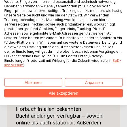
Website. Einige von ihnen sind essenziell und technisch notwendig.
Daneben verwenden wir Analysemethoden (z. B. Cookies oder
Fingerprints sowie serverseitiges Tracking), um zu messen, wie häufig
unsere Seite besucht und wie sie genutzt wird. Wir verwenden
Trackingtechnologien zu Marketingzwecken und setzen hierzu
serverseitiges Tracking sowie auch Drittanbieter ein, wodurch ggf.
geräteübergreifend Cookies, Fingerprints, Tracking-Pixel, IP-
Adressen sowie gehashte E-Mail-Adressen genutzt werden. Auf
unserer Seite betten wir zudem Drittinhalte von anderen Anbietern ein
(Video-Plattformen). Wir haben auf die weitere Datenverarbeitung und
ein etwaiges Tracking durch den Drittanbieter keinen Einfluss. Mit
deiner Einstellung willigst du in die oben beschriebenen Vorgänge ein.
Du kannst deine Einwilligung (z. B. im Footer unter „Privacy-
Einstellungen“) jederzeit mit Wirkung für die Zukunft widerrufen. (
BoD-
Impressum
)
Mit BoD schreibst und veröffentlichst
Ablehnen
Anpassen
du dein Buch, genau so wie du es dir
Alle akzeptieren
vorstellst. Wir machen deinen Titel als
gedrucktes Buch, E-Book oder
Hörbuch in allen bekannten
Buchhandlungen verfügbar – sowohl
online als auch stationär. Außerdem