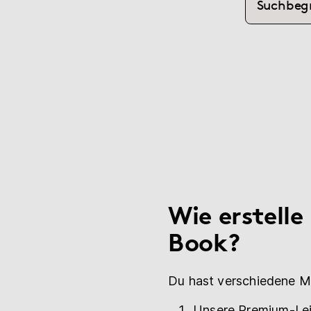
(current)
Hilfe
myBoD
Neues Buchprojekt
Wie erstelle
Book?
Du hast verschiedene Mö
Unsere Premium-Leis