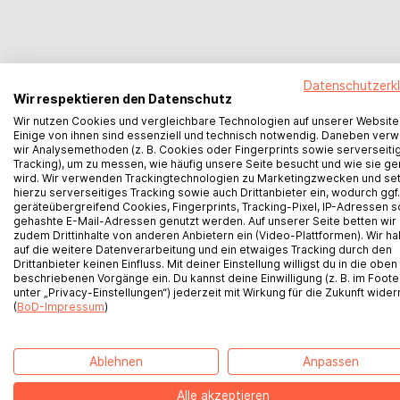
Datenschutzerk
Wir respektieren den Datenschutz
Der
Wir nutzen Cookies und vergleichbare Technologien auf unserer Website
Einige von ihnen sind essenziell und technisch notwendig. Daneben ver
wir Analysemethoden (z. B. Cookies oder Fingerprints sowie serverseiti
Tracking), um zu messen, wie häufig unsere Seite besucht und wie sie ge
wird. Wir verwenden Trackingtechnologien zu Marketingzwecken und se
hierzu serverseitiges Tracking sowie auch Drittanbieter ein, wodurch ggf.
geräteübergreifend Cookies, Fingerprints, Tracking-Pixel, IP-Adressen 
gehashte E-Mail-Adressen genutzt werden. Auf unserer Seite betten wir
zudem Drittinhalte von anderen Anbietern ein (Video-Plattformen). Wir h
auf die weitere Datenverarbeitung und ein etwaiges Tracking durch den
Drittanbieter keinen Einfluss. Mit deiner Einstellung willigst du in die oben
Überblick und Einstie
beschriebenen Vorgänge ein. Du kannst deine Einwilligung (z. B. im Foote
BoD bei Instagram
unter „Privacy-Einstellungen“) jederzeit mit Wirkung für die Zukunft wider
(
BoD-Impressum
)
BoD Newsletteranmeldung
Ablehnen
Anpassen
BoD bei TikTok
Alle akzeptieren