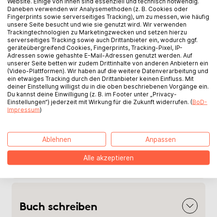
verdienst du an jedem Verkauf ein
Website. Einige von ihnen sind essenziell und technisch notwendig.
Daneben verwenden wir Analysemethoden (z. B. Cookies oder
Honorar.
Fingerprints sowie serverseitiges Tracking), um zu messen, wie häufig
unsere Seite besucht und wie sie genutzt wird. Wir verwenden
Trackingtechnologien zu Marketingzwecken und setzen hierzu
serverseitiges Tracking sowie auch Drittanbieter ein, wodurch ggf.
Genieße kreative Freiheit bei Inhalt
geräteübergreifend Cookies, Fingerprints, Tracking-Pixel, IP-
Adressen sowie gehashte E-Mail-Adressen genutzt werden. Auf
und Gestaltung
unserer Seite betten wir zudem Drittinhalte von anderen Anbietern ein
(Video-Plattformen). Wir haben auf die weitere Datenverarbeitung und
Bestimme dein Honorar und den
ein etwaiges Tracking durch den Drittanbieter keinen Einfluss. Mit
deiner Einstellung willigst du in die oben beschriebenen Vorgänge ein.
Verkaufspreis
Du kannst deine Einwilligung (z. B. im Footer unter „Privacy-
Einstellungen“) jederzeit mit Wirkung für die Zukunft widerrufen. (
BoD-
Optionale Leistungen wie Lektorat,
Impressum
)
Coverdesign uvm.
Ablehnen
Anpassen
Alle akzeptieren
Mehr zum Thema „Buch“
Buch schreiben