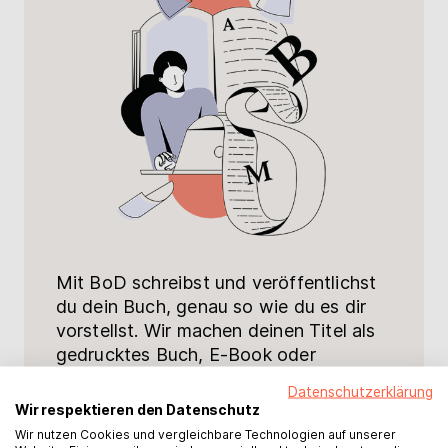
Mit BoD schreibst und veröffentlichst
du dein Buch, genau so wie du es dir
vorstellst. Wir machen deinen Titel als
gedrucktes Buch, E-Book oder
Hörbuch in allen bekannten
Datenschutzerklärung
Buchhandlungen verfügbar – sowohl
Wir respektieren den Datenschutz
online als auch stationär. Außerdem
Wir nutzen Cookies und vergleichbare Technologien auf unserer