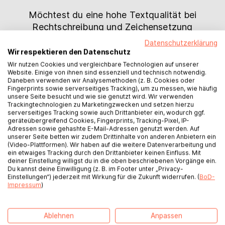
Möchtest du eine hohe Textqualität bei
Rechtschreibung und Zeichensetzung
und eine fehlerfreie Grammatik
Datenschutzerklärung
sicherstellen? Dann helfen dir unsere
Wir respektieren den Datenschutz
erfahreneren Korrektorinnen und
Wir nutzen Cookies und vergleichbare Technologien auf unserer
Website. Einige von ihnen sind essenziell und technisch notwendig.
Korrektoren mit einer professionellen
Daneben verwenden wir Analysemethoden (z. B. Cookies oder
Rechtschreibkorrektur deines Textes.
Fingerprints sowie serverseitiges Tracking), um zu messen, wie häufig
unsere Seite besucht und wie sie genutzt wird. Wir verwenden
Trackingtechnologien zu Marketingzwecken und setzen hierzu
Zum Korrektorat
serverseitiges Tracking sowie auch Drittanbieter ein, wodurch ggf.
geräteübergreifend Cookies, Fingerprints, Tracking-Pixel, IP-
Adressen sowie gehashte E-Mail-Adressen genutzt werden. Auf
Plotgutachten
unserer Seite betten wir zudem Drittinhalte von anderen Anbietern ein
(Video-Plattformen). Wir haben auf die weitere Datenverarbeitung und
Funktionieren Geschichte und
ein etwaiges Tracking durch den Drittanbieter keinen Einfluss. Mit
deiner Einstellung willigst du in die oben beschriebenen Vorgänge ein.
Charaktere? Wenn du beim Schreiben
Du kannst deine Einwilligung (z. B. im Footer unter „Privacy-
Hilfe brauchst und dir Feedback zu
Einstellungen“) jederzeit mit Wirkung für die Zukunft widerrufen. (
BoD-
Impressum
)
Handlungsaufbau, Spannungsbogen,
Wendepunkten und Figurenkonstellation
wünschst, ist ein Plotgutachten perfekt
Ablehnen
Anpassen
für dich.