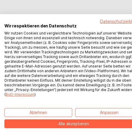
Datenschutzerk
Der
Wir respektieren den Datenschutz
Wir nutzen Cookies und vergleichbare Technologien auf unserer Website
Einige von ihnen sind essenziell und technisch notwendig. Daneben ver
wir Analysemethoden (z. B. Cookies oder Fingerprints sowie serverseiti
Tracking), um zu messen, wie häufig unsere Seite besucht und wie sie ge
wird. Wir verwenden Trackingtechnologien zu Marketingzwecken und se
hierzu serverseitiges Tracking sowie auch Drittanbieter ein, wodurch ggf.
geräteübergreifend Cookies, Fingerprints, Tracking-Pixel, IP-Adressen 
gehashte E-Mail-Adressen genutzt werden. Auf unserer Seite betten wir
zudem Drittinhalte von anderen Anbietern ein (Video-Plattformen). Wir h
Überblick und Einstie
auf die weitere Datenverarbeitung und ein etwaiges Tracking durch den
Drittanbieter keinen Einfluss. Mit deiner Einstellung willigst du in die oben
beschriebenen Vorgänge ein. Du kannst deine Einwilligung (z. B. im Foote
BoD bei Instagram
unter „Privacy-Einstellungen“) jederzeit mit Wirkung für die Zukunft wider
(
BoD-Impressum
)
BoD Newsletteranmeldung
Ablehnen
Anpassen
BoD bei TikTok
Alle akzeptieren
BoD bei YouTube