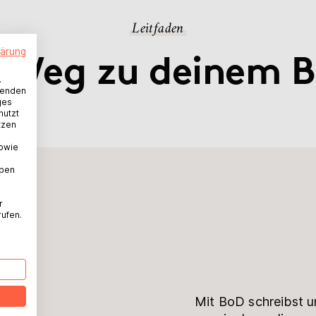
Leitfaden
lärung
 Weg zu deinem 
.
wenden
ges
nutzt
tzen
sowie
aben
g
r
rufen.
Mit BoD schreibst u