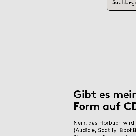
(current)
Hilfe
myBoD
Neues Buchprojekt
Gibt es mei
Form auf C
Nein, das Hörbuch wird n
(Audible, Spotify, Book